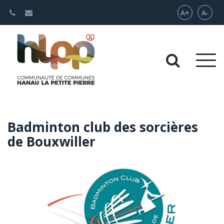
Gestion des traceurs
Augmenter 
Rédui
A+
A-
Aller 
Aller
Badminton club des sorcières
de Bouxwiller