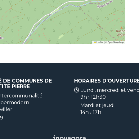
Leaflet
|
©
OpenStreetMap
 DE COMMUNES DE
HORAIRES D’OUVERTUR
ITE PIERRE
Lundi, mercredi et ven
’intercommunalité
9h › 12h30
’Obermodern
Mardi et jeudi
iller
14h › 17h
79